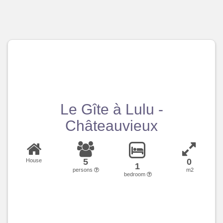
Le Gîte à Lulu -
Châteauvieux
5
0
House
1
persons
m2
bedroom