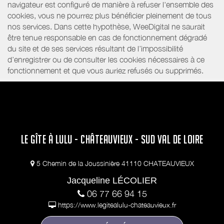
navigateur est configuré de manière à refuser l'ensemble des
cookies, vous ne pourrez plus bénéficier pleinement de tous
nos services. Dans cette hypothèse, WeeDigital ne saurait
être tenue responsable en cas de fonctionnement dégradé
du site et de ses services résultant de l’impossibilité
d’enregistrer ou de consulter les cookies nécessaires à ce
fonctionnement et que vous auriez refusés ou supprimés.
LE GÎTE À LULU - CHÂTEAUVIEUX - SUD VAL DE LOIRE
5 Chemin de la Joussinière 41110 CHATEAUVIEUX
Jacqueline LÉCOLIER
06 77 66 94 15
https://www.legitealulu-chateauvieux.fr